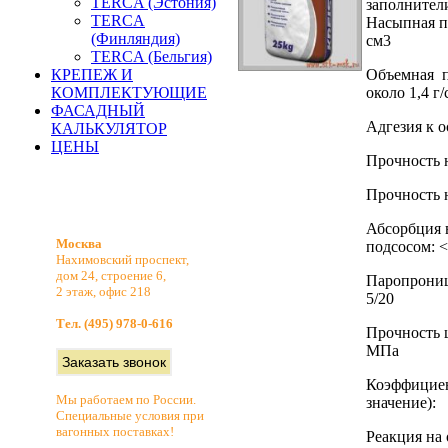
TERCA (Эстония)
заполнител
TERCA
Насыпная пл
(Финляндия)
см3
TERCA (Бельгия)
КРЕПЕЖ И
Объемная п
КОМПЛЕКТУЮЩИЕ
около 1,4 г
ФАСАДНЫЙ
Адгезия к 
КАЛЬКУЛЯТОР
ЦЕНЫ
Прочность н
Прочность н
Абсорбция 
Москва
подсосом: <
Нахимовский проспект,
дом 24, строение 6,
Паропрониц
2 этаж, офис 218
5/20
Тел. (495) 978-0-616
Прочность ш
МПа
Коэффициен
Мы работаем по России.
значение):
Специальные условия при
вагонных поставках!
Реакция на 