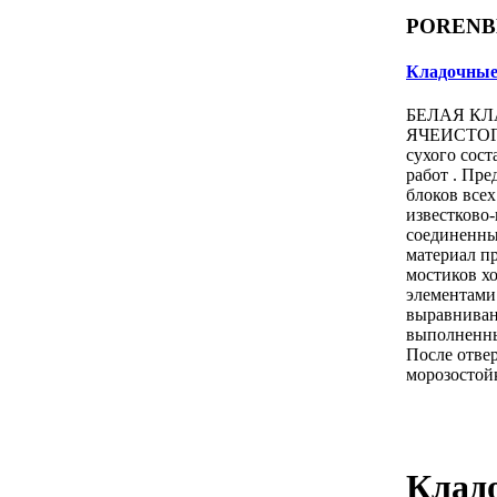
PORENB
Кладочные
БЕЛАЯ КЛ
ЯЧЕИСТОГ
сухого сост
работ . Пре
блоков всех
известково
соединенны
материал п
мостиков хо
элементами 
выравниван
выполненны
После отвер
морозостой
Кладо