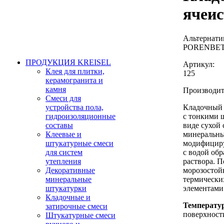
ячеис
Альтернати
PORENBET
ПРОДУКЦИЯ KREISEL
Артикул:
Клея для плитки,
125
керамогранита и
камня
Производи
Смеси для
устройства пола,
Кладочный 
гидроизоляционные
с тонкими 
составы
виде сухой
Клеевые и
минеральны
штукатурные смеси
модифициру
для систем
с водой обр
утепления
раствора. П
Декоративные
морозостой
минеральные
термически
штукатурки
элементами
Кладочные и
Температу
затирочные смеси
поверхности
Штукатурные смеси