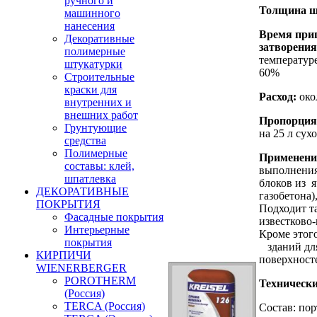
ручного и
Толщин
а 
машинного
нанесения
Время при
Декоративные
затворения
полимерные
температур
штукатурки
60%
Строительные
краски для
Расхо
д
:
око
внутренних и
внешних работ
Пропорци
я
Грунтующие
на 25 л сух
средства
Полимерные
Применени
составы: клей,
выполнения
шпатлевка
блоков из я
ДЕКОРАТИВНЫЕ
газобетона
ПОКРЫТИЯ
Подходит та
Фасадные покрытия
известково
Интерьерные
Кроме это
покрытия
зданий для
КИРПИЧИ
поверхност
WIENERBERGER
POROTHERM
Техническ
(Россия)
TERCA (Россия)
Состав: по