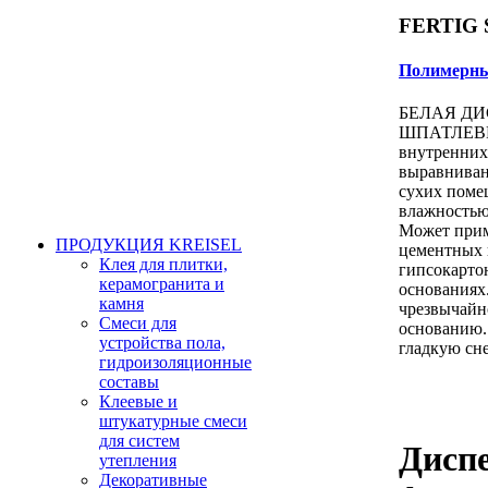
FERTIG
Полимерны
БЕЛАЯ Д
ШПАТЛЕВКА 
внутренних 
выравниван
сухих поме
влажностью
Может прим
ПРОДУКЦИЯ KREISEL
цементных 
Клея для плитки,
гипсокарто
керамогранита и
основаниях.
камня
чрезвычайно
Смеси для
основанию.
устройства пола,
гладкую сн
гидроизоляционные
составы
Клеевые и
штукатурные смеси
для систем
Дисп
утепления
Декоративные