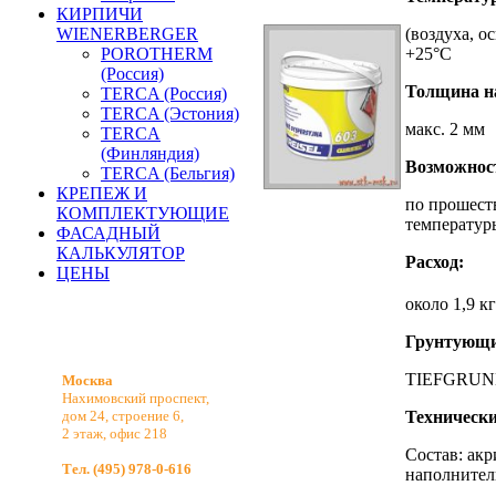
КИРПИЧИ
WIENERBERGER
(воздуха, о
POROTHERM
+25°С
(Россия)
Толщина н
TERCA (Россия)
TERCA (Эстония)
макс. 2 мм
TERCA
(Финляндия)
Возможност
TERCA (Бельгия)
КРЕПЕЖ И
по прошеств
КОМПЛЕКТУЮЩИЕ
температур
ФАСАДНЫЙ
КАЛЬКУЛЯТОР
Расход:
ЦЕНЫ
около 1,9 к
Грунтующи
TIEFGRUN
Москва
Нахимовский проспект,
дом 24, строение 6,
Технически
2 этаж, офис 218
Состав: ак
Тел. (495) 978-0-616
наполнител