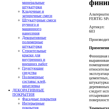
фини
минеральные
штукатурки
Кладочные и
Альтернати
затирочные смеси
FERTIG S
Штукатурные смеси
ручного и
Артикул:
машинного
603
нанесения
Декоративные
Производи
полимерные
штукатурки
Применени
Строительные
краски для
Финишная ш
внутренних и
выравниван
внешних работ
помещениях
Грунтующие
относитель
средства
эксплуатац
Полимерные
цементных,
составы: клей,
штукатурка
шпатлевка
деревянных
ДЕКОРАТИВНЫЕ
следует исп
ПОКРЫТИЯ
отсыревши
Фасадные покрытия
поверхност
Интерьерные
покрытия
Температу