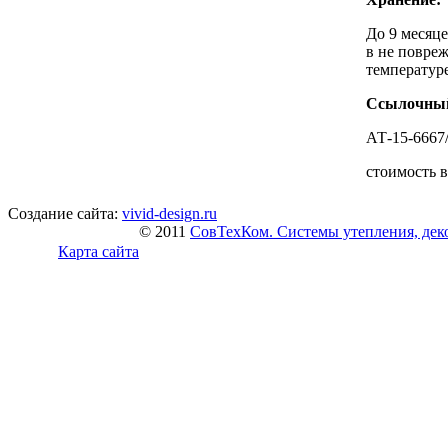
До 9 месяце
в не повре
температуре
Ссылочный
АТ-15-6667
стоимость в
Создание сайта:
vivid-design.ru
© 2011
СовТехКом. Системы утепления, дек
Карта сайта